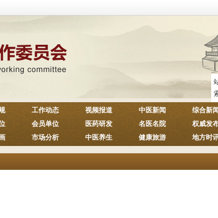
规
工作动态
视频报道
中医新闻
综合新
位
会员单位
医药研发
名医名院
权威发
画
市场分析
中医养生
健康旅游
地方时