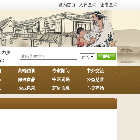
设为首页
|
人员查询
|
证书查询
站内搜
索：
闻
高端访谈
专家顾问
中外交流
布
保健食品
中医周易
公益慈善
讯
企业风采
药材信息
心灵驿站