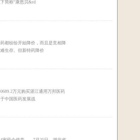
简称“康恩贝&rd
药都纷纷开始降价，而且是竞相降
很难生存。但新特药降价
89.2万元购买湛江通用万邦医药
于中国医药发展战
4家药企停产 7月25日，湖北省