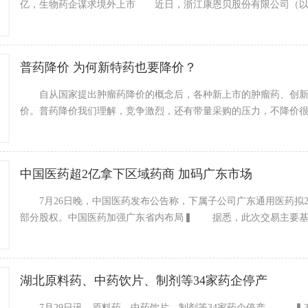
亿，生物药企谋求境外上市 近日，浙江康恩贝股份有限公司（以下
普药降价 为何新特药也要降价？
自从国家提出肿瘤药降价的概念后，各种新上市的肿瘤药、创新
价。普药降价我们理解，竞争激烈，还有带量采购的压力，不降价
中国医药超2亿拿下区域药商 加码广东市场
7月26日晚，中国医药发布公告称，下属子公司广东通用医药拟206
部分股权。中国医药加强广东省内布局▍ 据悉，此次交易主要基
湖北原料药、中药饮片、制剂等34家药企停产
7月29日讯 原料药、中药饮片、制剂等34家药企停产。 ▍3