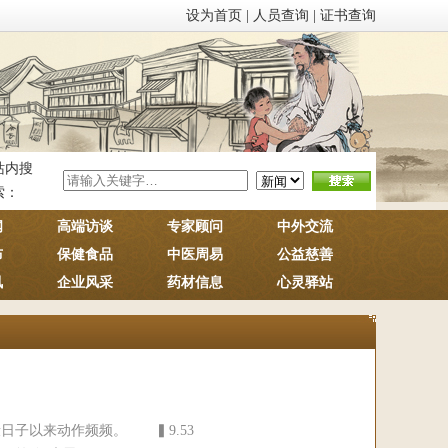
设为首页
|
人员查询
|
证书查询
站内搜
索：
闻
高端访谈
专家顾问
中外交流
布
保健食品
中医周易
公益慈善
讯
企业风采
药材信息
心灵驿站
子以来动作频频。 ▍9.53