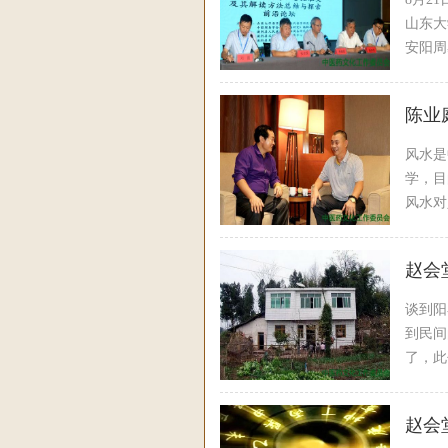
山东大
安阳周
陈业
风水是
学，目
风水对
解析其
赵会
谈到阳
到民间
了，此
赵会