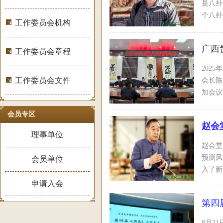
是八卦
个八卦
工作委员会机构
广西
工作委员会章程
202
工作委员会文件
会长陈
加会议
会员专区
赵会
理事单位
赵会堂
预测风
会员单位
入了新
申请入会
第四
8月2