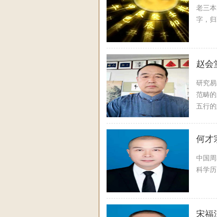
老三本
字，归
赵会
研究易
范畴的
五行的
何才
中国周
科学历
宋福