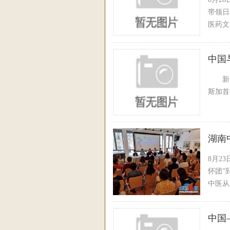
带领日
医药文
中国
新华社
斯加
湖南
8月2
怀团”
中医从
健康服
非常踊
中国