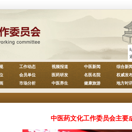
规
工作动态
视频报道
中医新闻
综合新
位
会员单位
医药研发
名医名院
权威发
画
市场分析
中医养生
健康旅游
地方时
中医药文化工作委员会主要