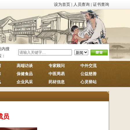
设为首页
|
人员查询
|
证书查询
站内搜
索：
闻
高端访谈
专家顾问
中外交流
布
保健食品
中医周易
公益慈善
讯
企业风采
药材信息
心灵驿站
成员